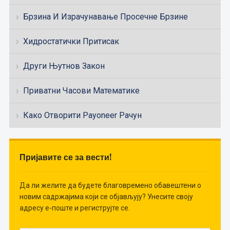
Брзина И Израчунавање Просечне Брзине
Хидростатички Притисак
Други Њутнов Закон
Приватни Часови Математике
Како Отворити Payoneer Рачун
Пријавите се за вести!
Да ли желите да будете благовремено обавештени о
новим садржајима који се објављују? Унесите своју
адресу е-поште и региструјте се.