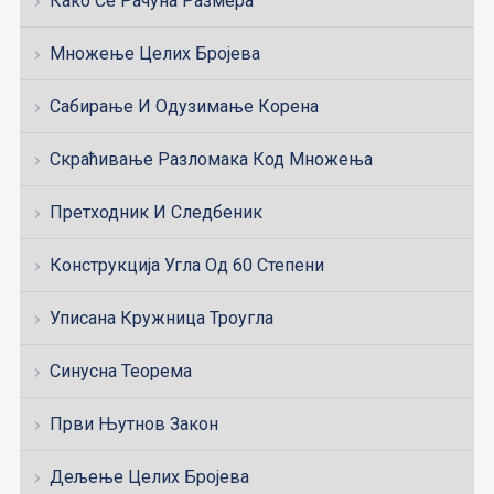
Како Се Рачуна Размера
Множење Целих Бројева
Сабирање И Одузимање Корена
Скраћивање Разломака Код Множења
Претходник И Следбеник
Конструкција Угла Од 60 Степени
Уписана Кружница Троугла
Синусна Теорема
Први Њутнов Закон
Дељење Целих Бројева