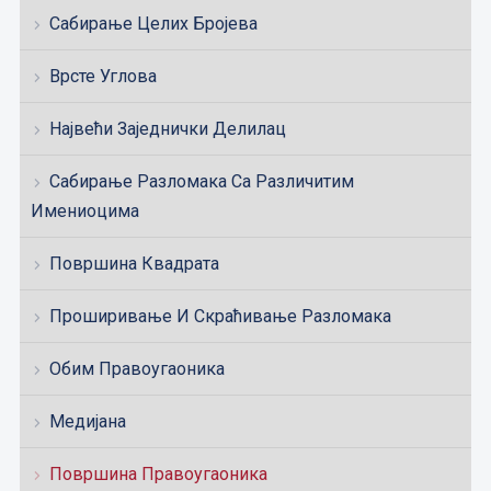
Сабирање Целих Бројева
Врсте Углова
Највећи Заједнички Делилац
Сабирање Разломака Са Различитим
Имениоцима
Површина Квадрата
Проширивање И Скраћивање Разломака
Обим Правоугаоника
Медијана
Површина Правоугаоника