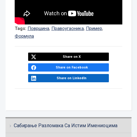
Tags:
Површина
,
Правоугаоника
,
Пример
,
Формула
Share on X
Share on Facebook
Share on LinkedIn
Сабирање Разломака Са Истим Имениоцима