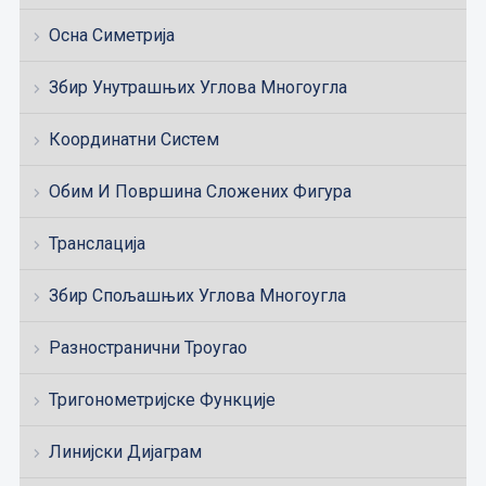
Осна Симетрија
Збир Унутрашњих Углова Многоугла
Координатни Систем
Обим И Површина Сложених Фигура
Транслација
Збир Спољашњих Углова Многоугла
Разностранични Троугао
Тригонометријске Функције
Линијски Дијаграм