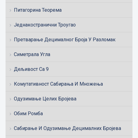
Питагорина Теорема
Једнакостранични Троугао
Претварање Децималног Броја У Разломак
Симетрала Угла
Дељивост Са 9
Комутативност Сабирања И Множења
Одузимање Целих Бројева
Обим Ромба
Сабирање И Одузимање Децималних Бројева