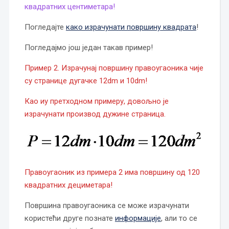
квадратних центиметара!
Погледајте
како израчунати површину квадрата
!
Погледајмо још један такав пример!
Пример 2. Израчунај површину правоугаоника чије
су странице дугачке 12dm и 10dm!
Као иу претходном примеру, довољно је
израчунати производ дужине страница.
Правоугаоник из примера 2 има површину од 120
квадратних дециметара!
Површина правоугаоника се може израчунати
користећи друге познате
информације
, али то се