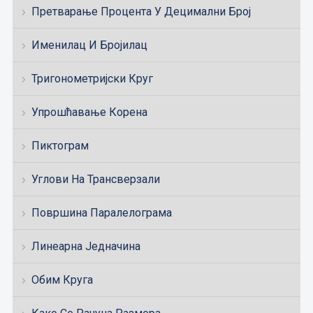
Претварање Процента У Децимални Број
Именилац И Бројилац
Тригонометријски Круг
Упрошћавање Корена
Пиктограм
Углови На Трансверзали
Површина Паралелограма
Линеарна Једначина
Обим Круга