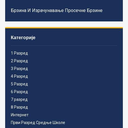
Брзина И Израчунавање Просечне Брзине
Категорије
1 Разред
2 Разред
3 Разред
4 Разред
5 Разред
6 Разред
7 разред
8 Разред
Интернет
Први Разред Средње Школе