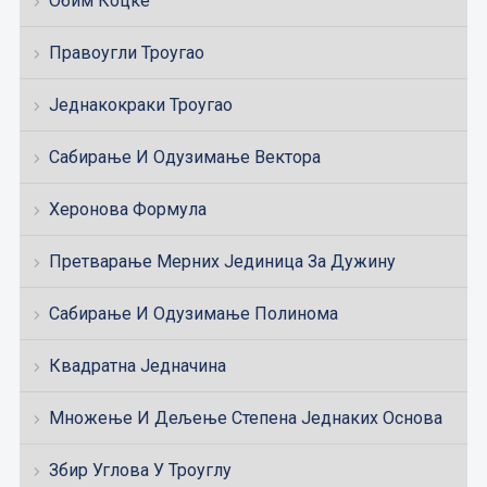
Обим Коцке
Правоугли Троугао
Једнакокраки Троугао
Сабирање И Одузимање Вектора
Херонова Формула
Претварање Мерних Јединица За Дужину
Сабирање И Одузимање Полинома
Квадратна Једначина
Множење И Дељење Степена Једнаких Основа
Збир Углова У Троуглу