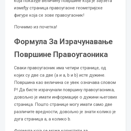
која показује величину површине која је заузета
између страница правоугаоне геометријске
фигуре која се зове правоугаоник!
Почнимо из почетка!
Формула За Израчунавање
Површине Правоугаоника
Сваки правоугаоник има четири странице, од
којих су две са две (a и a, b и b) исте дужине.
Површина као величина се увек означава словом
P! Да бисте израчунали површину правоугаоника,
довољно је имати информације о дужини његових
страница. Пошто странице могу имати само две
различите вредности, довољно је знати колико је
дуга страница a, а колико b.
Формула која се може користити за