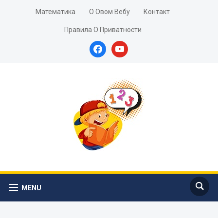
Математика
О Овом Вебу
Контакт
Правила О Приватности
facebook
youtube
MENU