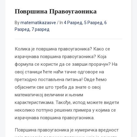
Површина Правоугаоника
By
matematikazasve
/
In
4 Разред
,
5 Разред
,
6
Разред
,
7 разред
Колика је површина правоугаоника? Како се
израчунава површина правоугаоника? Која
формула се користи да се заврши прорачун? На
овој станици ћете наћи тачне одговоре на
претходно постављена питања! Овде ћемо
објаснити све што треба да знате о овој
математичкој величини и њеним
карактеристикама. Такође, испод можете видети
неколико потпуно решених примера у којима се
израчунава површина правоугаоника.
Површина правоугаоника је нумеричка вредност