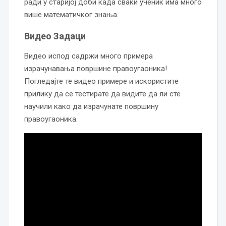
ради у старијој доби када сваки ученик има много
више математичког знања.
Видео Задаци
Видео испод садржи много примера
израчунавања површине правоугаоника!
Погледајте те видео примере и искористите
прилику да се тестирате да видите да ли сте
научили како да израчунате површину
правоугаоника.