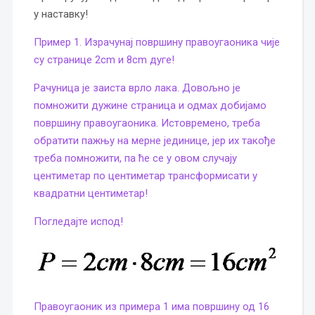
у наставку!
Пример 1. Израчунај површину правоугаоника чије
су странице 2cm и 8cm дуге!
Рачуница је заиста врло лака. Довољно је
помножити дужине страница и одмах добијамо
површину правоугаоника. Истовремено, треба
обратити пажњу на мерне јединице, јер их такође
треба помножити, па ће се у овом случају
центиметар по центиметар трансформисати у
квадратни центиметар!
Погледајте испод!
Правоугаоник из примера 1 има површину од 16