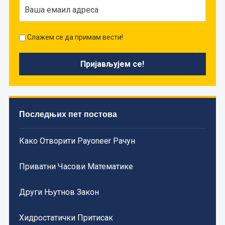
Слажем се да примам вести!
Последњих пет постова
Како Отворити Payoneer Рачун
Приватни Часови Математике
Други Њутнов Закон
Хидростатички Притисак