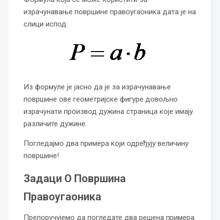
израчунавање површине правоугаоника дата је на
слици испод:
Из формуле је јасно да је за израчунавање
површине ове геометријске фигуре довољно
израчунати производ дужина страница које имају
различите дужине.
Погледајмо два примера који одређују величину
површине!
Задаци О Површина
Правоугаоника
Препоручујемо да погледате два решена примера