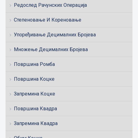
Редослед Рачунских Операција
Степеновање И Кореновање
Упоређивање Децималних Бројева
Множење Децималних Бројева
Површина Ромба
Површина Коцке
Запремина Коцке
Површина Квадра
Запремина Квадра