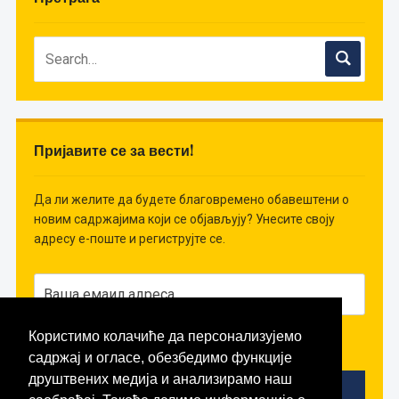
Пријавите се за вести!
Да ли желите да будете благовремено обавештени о
новим садржајима који се објављују? Унесите своју
адресу е-поште и региструјте се.
Користимо колачиће да персонализујемо
Слажем се да примам вести!
садржај и огласе, обезбедимо функције
друштвених медија и анализирамо наш