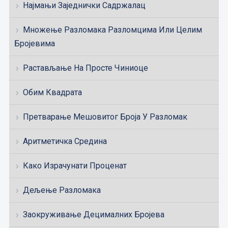
Најмањи Заједнички Садржалац
Множење Разломака Разломцима Или Целим
Бројевима
Растављање На Просте Чиниоце
Обим Квадрата
Претварање Мешовитог Броја У Разломак
Аритметичка Средина
Како Израчунати Проценат
Дељење Разломака
Заокруживање Децималних Бројева