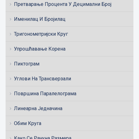
Претварање Процента У Децимални Број
Именилац И Бројилац
Тригонометријски Круг
Упрошћавање Корена
Пиктограм
Углови На Трансверзали
Површина Паралелограма
Линеарна Једначина
Обим Круга
Како Се Рачуна Размера