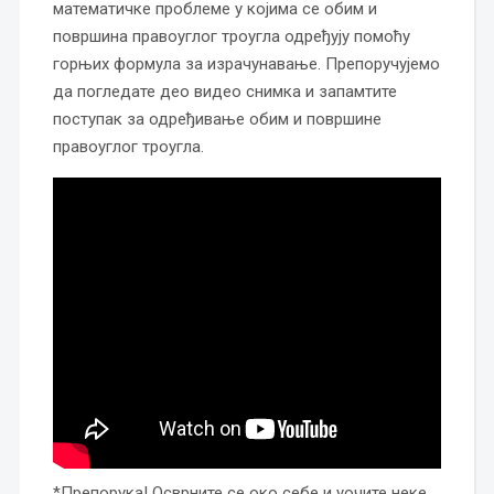
математичке проблеме у којима се обим и
површина правоуглог троугла одређују помоћу
горњих формула за израчунавање. Препоручујемо
да погледате део видео снимка и запамтите
поступак за одређивање обим и површине
правоуглог троугла.
*Препорука! Осврните се око себе и уочите неке