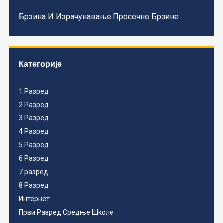
Брзина И Израчунавање Просечне Брзине
Категорије
1 Разред
2 Разред
3 Разред
4 Разред
5 Разред
6 Разред
7 разред
8 Разред
Интернет
Први Разред Средње Школе