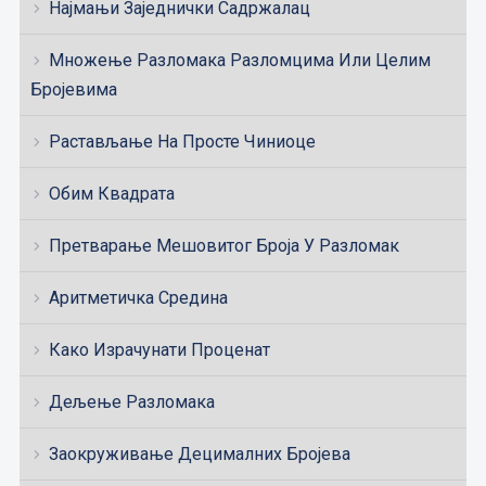
Најмањи Заједнички Садржалац
Множење Разломака Разломцима Или Целим
Бројевима
Растављање На Просте Чиниоце
Обим Квадрата
Претварање Мешовитог Броја У Разломак
Аритметичка Средина
Како Израчунати Проценат
Дељење Разломака
Заокруживање Децималних Бројева