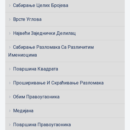
Сабирање Целих Бројева
Врсте Углова
Највећи Заједнички Делилац
Сабирање Разломака Са Различитим
Имениоцима
Површина Квадрата
Проширивање И Скраћивање Разломака
Обим Правоугаоника
Медијана
Површина Правоугаоника