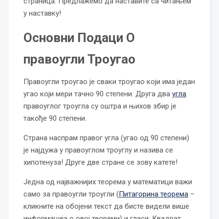
страница. Предлажемо да наставите са читањем
у наставку!
Основни Подаци О
правоугли Троугао
Правоугли троугао је сваки троугао који има један
угао који мери тачно 90 степени. Друга два
угла
правоуглог троугла су оштра и њихов збир је
такође 90 степени.
Страна наспрам правог угла (угао од 90 степени)
је најдужа у правоуглом троуглу и назива се
хипотенуза! Друге две стране се зову катете!
Једна од најважнијих теорема у математици важи
само за правоугли троугли (
Питагорина теорема
–
кликните на обојени текст да бисте видели више
информација о овој теореми) и гласи: Квадрат