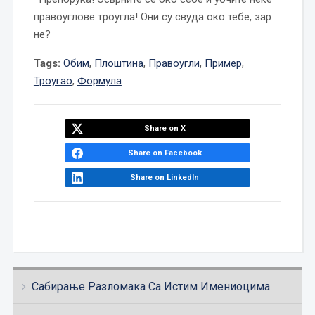
правоуглове троугла! Они су свуда око тебе, зар
не?
Tags:
Обим
,
Плоштина
,
Правоугли
,
Пример
,
Троугао
,
Формула
Share on X
Share on Facebook
Share on LinkedIn
Сабирање Разломака Са Истим Имениоцима