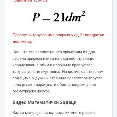
правоуглог троугла.
Правоугли троугао има површину од 21 квадратни
дециметар!
Као што сте вероватно већ приметили из два
решена примера изнад на овој веб страници,
израчунавање обим и површине правоуглог
троугла уопште није тешко. Напротив, са стварним
подацима о дужини страница правоуглог троугла
врло је лако израчунати обим и површину ове
геометријске фигуре.
Видео Математички Задаци
Видео материјал испод садржи многе решене