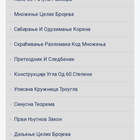
Множење Целих Бројева
Сабирање И Одузимање Корена
Скраћивање Разломака Код Множења
Претходник И Следбеник
Конструкција Угла Од 60 Степени
Уписана Кружница Троугла
Синусна Теорема
Први Њутнов Закон
Дељење Целих Бројева