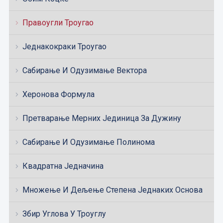
Правоугли Троугао
Једнакокраки Троугао
Сабирање И Одузимање Вектора
Херонова Формула
Претварање Мерних Јединица За Дужину
Сабирање И Одузимање Полинома
Квадратна Једначина
Множење И Дељење Степена Једнаких Основа
Збир Углова У Троуглу