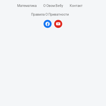
Математика
О Овом Вебу
Контакт
Правила О Приватности
facebook
youtube