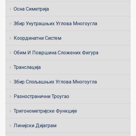
Осна Симетрија
Збир Унутрашњих Углова Многоугла
Координатни Систем
Обим И Површина Сложених Фигура
Транслација
Збир Спољашњих Углова Многоугла
Разностранични Троугао
Тригонометријске Функције
Линијски Дијаграм