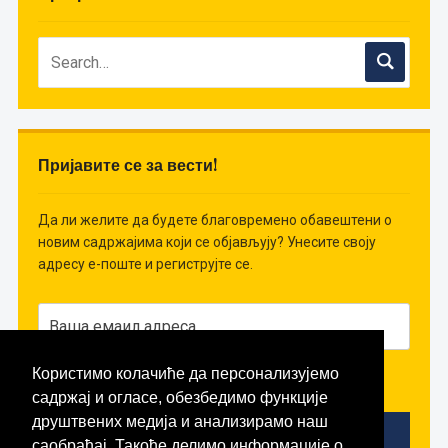
Пријавите се за вести!
Да ли желите да будете благовремено обавештени о
новим садржајима који се објављују? Унесите своју
адресу е-поште и региструјте се.
Користимо колачиће да персонализујемо
Слажем се да примам вести!
садржај и огласе, обезбедимо функције
друштвених медија и анализирамо наш
саобраћај. Такође делимо информације о