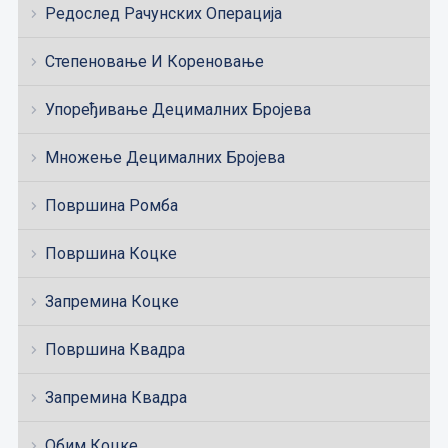
Редослед Рачунских Операција
Степеновање И Кореновање
Упоређивање Децималних Бројева
Множење Децималних Бројева
Површина Ромба
Површина Коцке
Запремина Коцке
Површина Квадра
Запремина Квадра
Обим Коцке