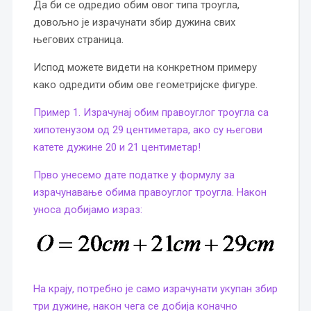
Да би се одредио обим овог типа троугла,
довољно је израчунати збир дужина свих
његових страница.
Испод можете видети на конкретном примеру
како одредити обим ове геометријске фигуре.
Пример 1. Израчунај обим правоуглог троугла са
хипотенузом од 29 центиметара, ако су његови
катете дужине 20 и 21 центиметар!
Прво унесемо дате податке у формулу за
израчунавање обима правоуглог троугла. Након
уноса добијамо израз:
На крају, потребно је само израчунати укупан збир
три дужине, након чега се добија коначно