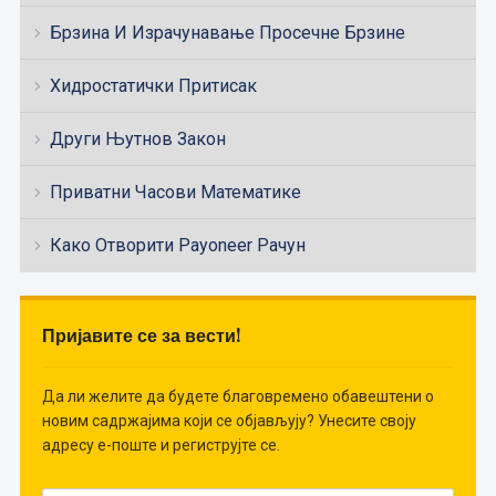
Брзина И Израчунавање Просечне Брзине
Хидростатички Притисак
Други Њутнов Закон
Приватни Часови Математике
Како Отворити Payoneer Рачун
Пријавите се за вести!
Да ли желите да будете благовремено обавештени о
новим садржајима који се објављују? Унесите своју
адресу е-поште и региструјте се.