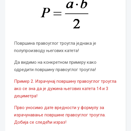
Површина правоуглог троугла једнака је
полупроизводу његових катета!
Да видимо на конкретном примеру како
одредити површину правоуглог троугла!
Пример 2. Израчунај површину правоуглог троугла
ако се зна да је дужина његових катета 14 и 3
дециметра!
Прво уносимо дате вредности у формулу за
израчунавање површине правоуглог троугла.
Добија се следећи израз!