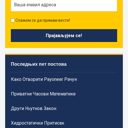
Слажем се да примам вести!
Последњих пет постова
Како Отворити Payoneer Рачун
Приватни Часови Математике
Други Њутнов Закон
Хидростатички Притисак