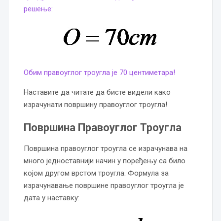
решење:
Обим правоуглог троугла је 70 центиметара!
Наставите да читате да бисте видели како
израчунати површину правоуглог троугла!
Површина Правоуглог Троугла
Површина правоуглог троугла се израчунава на
много једноставнији начин у поређењу са било
којом другом врстом троугла. Формула за
израчунавање површине правоуглог троугла је
дата у наставку: