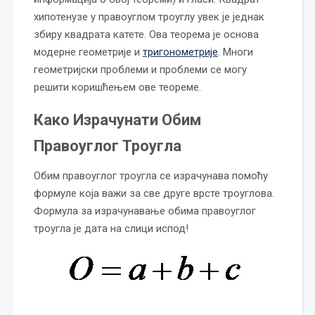
хипотенузе у правоуглом троуглу увек је једнак
збиру квадрата катете. Ова теорема је основа
модерне геометрије и
тригонометрије
. Многи
геометријски проблеми и проблеми се могу
решити коришћењем ове теореме.
Како Израчунати Обим
Правоуглог Троугла
Обим правоуглог троугла се израчунава помоћу
формуле која важи за све друге врсте троуглова.
Формула за израчунавање обима правоуглог
троугла је дата на слици испод!