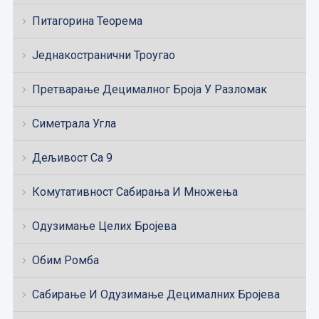
Питагорина Теорема
Једнакостранични Троугао
Претварање Децималног Броја У Разломак
Симетрала Угла
Дељивост Са 9
Комутативност Сабирања И Множења
Одузимање Целих Бројева
Обим Ромба
Сабирање И Одузимање Децималних Бројева