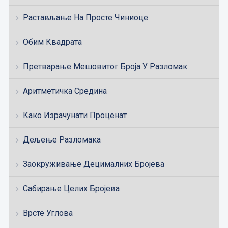
Растављање На Просте Чиниоце
Обим Квадрата
Претварање Мешовитог Броја У Разломак
Аритметичка Средина
Како Израчунати Проценат
Дељење Разломака
Заокруживање Децималних Бројева
Сабирање Целих Бројева
Врсте Углова