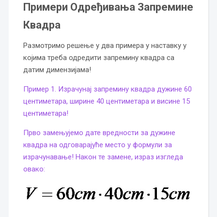
Примери Одређивања Запремине
Квадра
Размотримо решење у два примера у наставку у
којима треба одредити запремину квадра са
датим димензијама!
Пример 1. Израчунај запремину квадра дужине 60
центиметара, ширине 40 центиметара и висине 15
центиметара!
Прво замењујемо дате вредности за дужине
квадра на одговарајуће место у формули за
израчунавање! Након те замене, израз изгледа
овако: