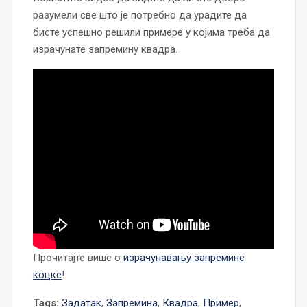
разумели све што је потребно да урадите да
бисте успешно решили примере у којима треба да
израчунате запремину квадра.
Прочитајте више о
израчунавању запремине
коцке
!
Tags:
Задатак
,
Запремина
,
Квадра
,
Пример
,