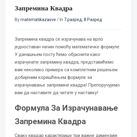
Запремина Квадра
By
matematikazasve
/
In
7 разред
,
8 Разред
Запремина квадра се израчунава на врло
једноставан начин помоћу математичке формуле.
У данашњем посту ћемо објаснити како
израчунати запремину квадра, представићемо
вам неколико примера са комплетним решењем
добијеним коришћењем формуле за
израчунавање запремине квадра! Препоручујемо
вам да наставите да читате у наставку!
Формула За Израчунавање
Запремина Квадра
Сваку квадар карактеришу три важне димензије.