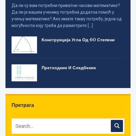
Да ли су вам потребни приватни часови математике?
Да ли је вашем ученику потребна додатна помоћ у
учењу математике? Ако имате такву потребу, једна од
могућности коју треба да размотрите […]
Конструкција Угла Од 60 Степени
Претходник И Следбеник
Претрага