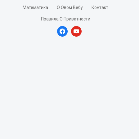
Математика
О Овом Вебу
Контакт
Правила О Приватности
facebook
youtube