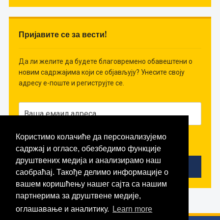
Пријавите се за вести!
Да ли желите да будете благовремено обавештени о
новим садржајима који се објављују? Унесите своју
адресу е-поште и региструјте се.
Користимо колачиће да персонализујемо
Слажем се да примам вести!
садржај и огласе, обезбедимо функције
друштвених медија и анализирамо наш
саобраћај. Такође делимо информације о
вашем коришћењу нашег сајта са нашим
партнерима за друштвене медије,
оглашавање и аналитику.
Learn more