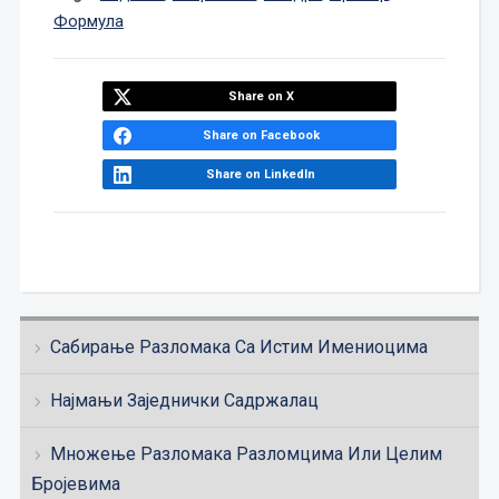
Формула
Share on X
Share on Facebook
Share on LinkedIn
Сабирање Разломака Са Истим Имениоцима
Најмањи Заједнички Садржалац
Множење Разломака Разломцима Или Целим
Бројевима