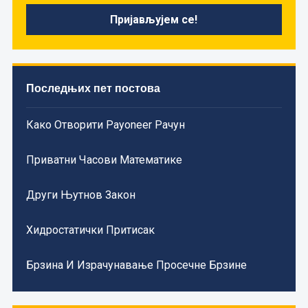
Последњих пет постова
Како Отворити Payoneer Рачун
Приватни Часови Математике
Други Њутнов Закон
Хидростатички Притисак
Брзина И Израчунавање Просечне Брзине