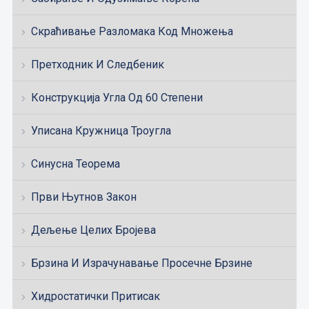
Скраћивање Разломака Код Множења
Претходник И Следбеник
Конструкција Угла Од 60 Степени
Уписана Кружница Троугла
Синусна Теорема
Први Њутнов Закон
Дељење Целих Бројева
Брзина И Израчунавање Просечне Брзине
Хидростатички Притисак