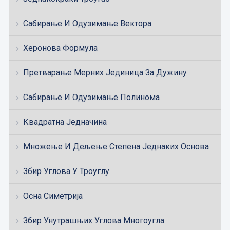
Сабирање И Одузимање Вектора
Херонова Формула
Претварање Мерних Јединица За Дужину
Сабирање И Одузимање Полинома
Квадратна Једначина
Множење И Дељење Степена Једнаких Основа
Збир Углова У Троуглу
Осна Симетрија
Збир Унутрашњих Углова Многоугла