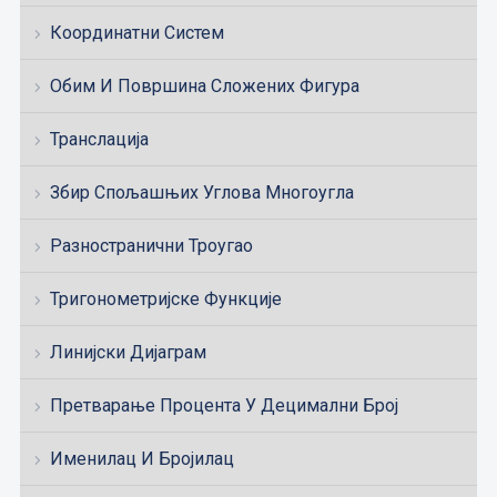
Координатни Систем
Обим И Површина Сложених Фигура
Транслација
Збир Спољашњих Углова Многоугла
Разностранични Троугао
Тригонометријске Функције
Линијски Дијаграм
Претварање Процента У Децимални Број
Именилац И Бројилац