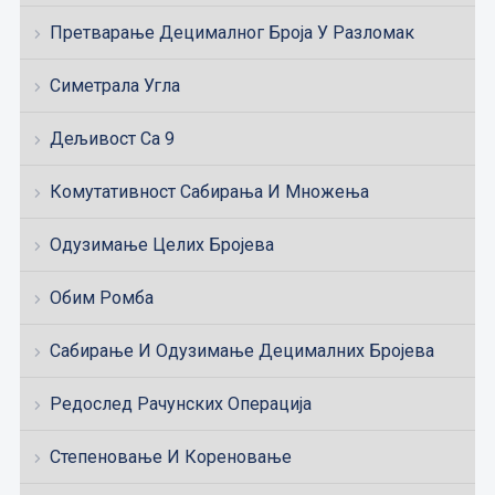
Претварање Децималног Броја У Разломак
Симетрала Угла
Дељивост Са 9
Комутативност Сабирања И Множења
Одузимање Целих Бројева
Обим Ромба
Сабирање И Одузимање Децималних Бројева
Редослед Рачунских Операција
Степеновање И Кореновање