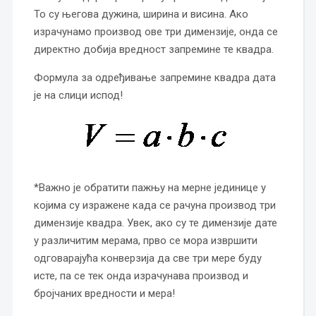
То су његова дужина, ширина и висина. Ако
израчунамо производ ове три димензије, онда се
директно добија вредност запремине те квадра.
Формула за одређивање запремине квадра дата
је на слици испод!
*Важно је обратити пажњу на мерне јединице у
којима су изражене када се рачуна производ три
димензије квадра. Увек, ако су те димензије дате
у различитим мерама, прво се мора извршити
одговарајућа конверзија да све три мере буду
исте, па се тек онда израчунава производ и
бројчаних вредности и мера!