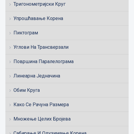
Тригонометријски Круг
Упрошћавање Корена
Пиктограм
Углови На Трансверзали
Површина Паралелограма
Линеарна Једначина
Обим Круга
Како Се Рачуна Размера
Множење Целих Бројева
Сабирање И Одузимање Корена