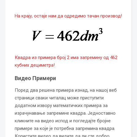
На крају, остаје нам да одредимо тачан производ!
Квадра из примера број 2 има запремину од 462
кубних дециметра!
Видео Примери
Поред два решена примера изнад, на нашој веб
страници сваки читалац може приступити
додатном извору математичких примера за
израчунавање запремине квадра. Једноставно
кликните на видео испод и погледајте бројне
примере за које је потребна запремина квадра.
Користите видео да видите да ли сте добро