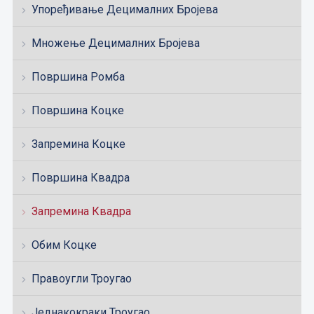
Упоређивање Децималних Бројева
Множење Децималних Бројева
Површина Ромба
Површина Коцке
Запремина Коцке
Површина Квадра
Запремина Квадра
Обим Коцке
Правоугли Троугао
Једнакокраки Троугао