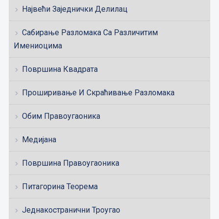
Највећи Заједнички Делилац
Сабирање Разломака Са Различитим
Имениоцима
Површина Квадрата
Проширивање И Скраћивање Разломака
Обим Правоугаоника
Медијана
Површина Правоугаоника
Питагорина Теорема
Једнакостранични Троугао