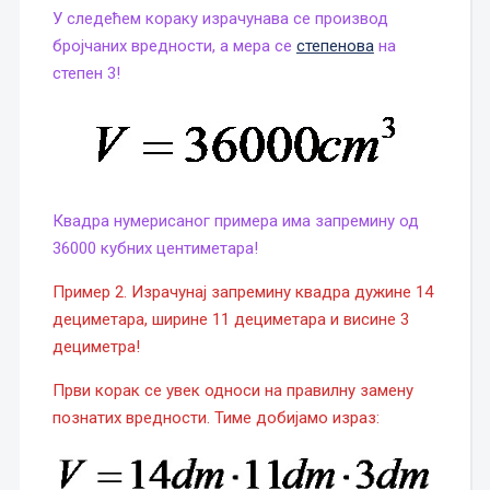
У следећем кораку израчунава се производ
бројчаних вредности, а мера се
степенова
на
степен 3!
Квадра нумерисаног примера има запремину од
36000 кубних центиметара!
Пример 2. Израчунај запремину квадра дужине 14
дециметара, ширине 11 дециметара и висине 3
дециметра!
Први корак се увек односи на правилну замену
познатих вредности. Тиме добијамо израз: