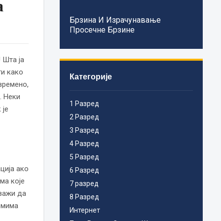
а
Брзина И Израчунавање
Просечне Брзине
 Шта ја
ти како
Категорије
времено,
. Неки
1 Разред
 је
2 Разред
3 Разред
4 Разред
5 Разред
ција ако
6 Разред
ма које
7 разред
важи да
8 Разред
омима
Интернет