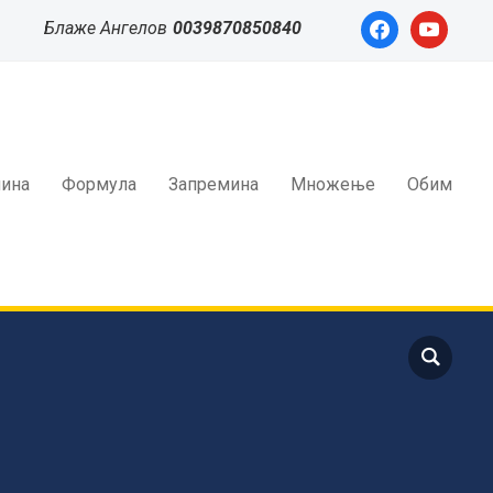
facebook
youtube
Блаже Ангелов
0039870850840
ина
Формула
Запремина
Множење
Обим