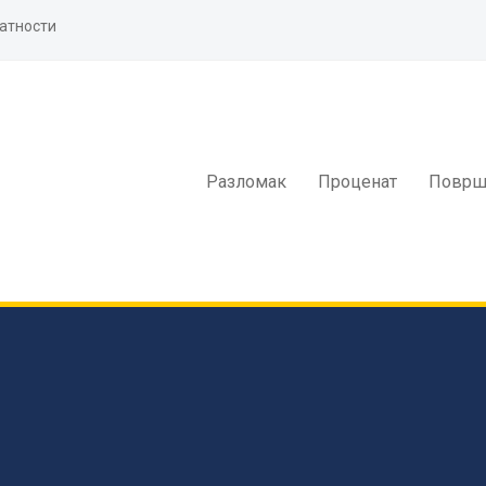
атности
Разломак
Проценат
Површ