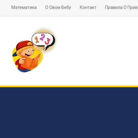
Математика
О Овом Вебу
Контакт
Правила О Прив