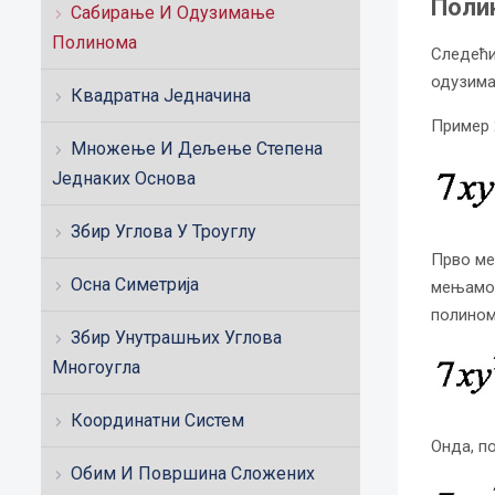
Поли
Сабирање И Одузимање
Полинома
Следећи
одузима
Квадратна Једначина
Пример 
Множење И Дељење Степена
Једнаких Основа
Збир Углова У Троуглу
Прво ме
Осна Симетрија
мењамо 
полином
Збир Унутрашњих Углова
Многоугла
Координатни Систем
Онда, п
Обим И Површина Сложених