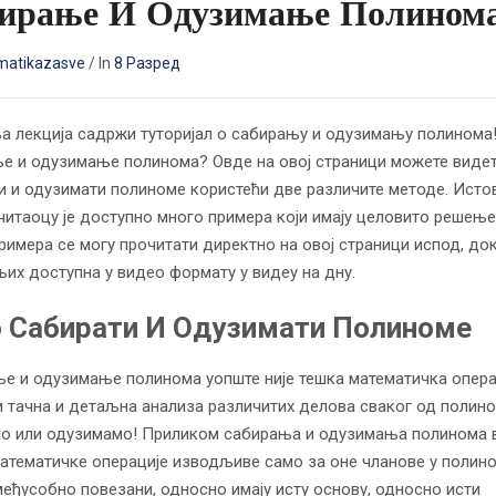
ирање И Одузимање Полином
atikazasve
/
In
8 Разред
 лекција садржи туторијал о сабирању и одузимању полинома!
е и одузимање полинома? Овде на овој страници можете виде
и и одузимати полиноме користећи две различите методе. Исто
читаоцу је доступно много примера који имају целовито решење
примера се могу прочитати директно на овој страници испод, док
њих доступна у видео формату у видеу на дну.
 Сабирати И Одузимати Полиноме
е и одузимање полинома уопште није тешка математичка опера
и тачна и детаљна анализа различитих делова сваког од полино
о или одузимамо! Приликом сабирања и одузимања полинома 
математичке операције изводљиве само за оне чланове у полин
 међусобно повезани, односно имају исту основу, односно исти