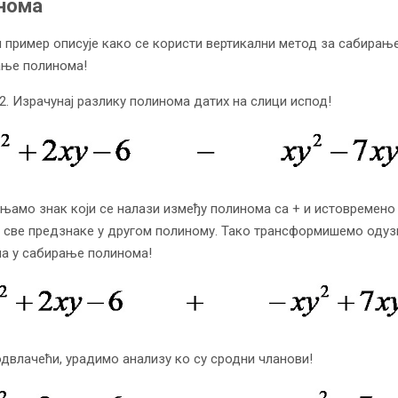
нома
 пример описује како се користи вертикални метод за сабирање
ње полинома!
2. Израчунај разлику полинома датих на слици испод!
њамо знак који се налази између полинома са + и истовремено
све предзнаке у другом полиному. Тако трансформишемо оду
а у сабирање полинома!
одвлачећи, урадимо анализу ко су сродни чланови!