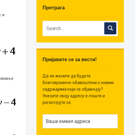
Претрага
 и
Пријавите се за вести!
Да ли желите да будете
зимање
благовремено обавештени о новим
садржајима који се објављују?
Унесите своју адресу е-поште и
региструјте се.