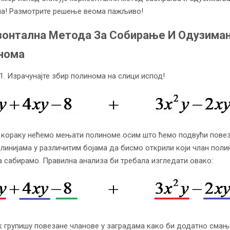
а! Размотрите решење веома пажљиво!
зонтална Метода За Собирање И Одузима
нома
1. Израчунајте збир полинома на слици испод!
 кораку нећемо мењати полиноме осим што ћемо подвући пове
 линијама у различитим бојама да бисмо открили који члан пол
а сабирамо. Правилна анализа би требала изгледати овако:
к групишу повезане чланове у заградама како би додатно смањ