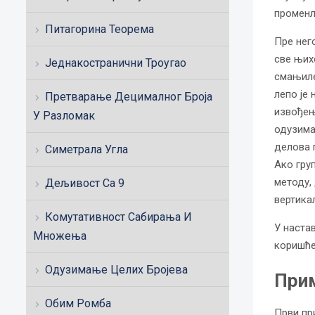
променљ
Питагорина Теорема
Пре нег
све њих
Једнакостранични Троугао
смањиле
лепо је
Претварање Децималног Броја
извођењ
У Разломак
одузима
делова 
Симетрала Угла
Ако гру
методу,
Дељивост Са 9
вертика
Комутативност Сабирања И
У наста
Множења
коришће
Одузимање Целих Бројева
При
Обим Ромба
Први пр