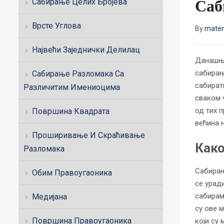
Саб
Сабирање Целих Бројева
Врсте Углова
By
matem
Највећи Заједнички Делилац
Данашња
сабирањ
Сабирање Разломака Са
сабират
Различитим Имениоцима
сваком 
од тих 
Површина Квадрата
већина 
Проширивање И Скраћивање
Како
Разломака
Сабирањ
Обим Правоугаоника
се урад
сабирам
Медијана
су ове 
Површина Правоугаоника
који су