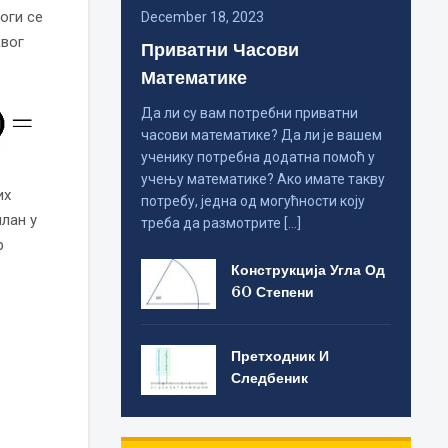
оги се
December 18, 2023
квог
Приватни Часови
Математике
Да ли су вам потребни приватни
часови математике? Да ли је вашем
ученику потребна додатна помоћ у
учењу математике? Ако имате такву
их
потребу, једна од могућности коју
члан у
треба да размотрите […]
р
Конструкција Угла Од
60 Степени
Претходник И
Следбеник