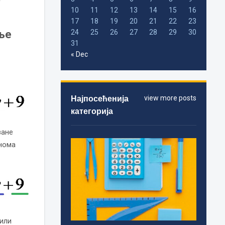
10
11
12
13
14
15
16
17
18
19
20
21
22
23
ње
24
25
26
27
28
29
30
31
« Dec
Најпосећенија
view more posts
категорија
зане
инома
или