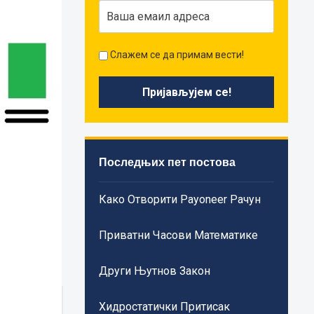
Слажем се да примам вести!
Последњих пет постова
Како Отворити Payoneer Рачун
Приватни Часови Математике
Други Њутнов Закон
Хидростатички Притисак