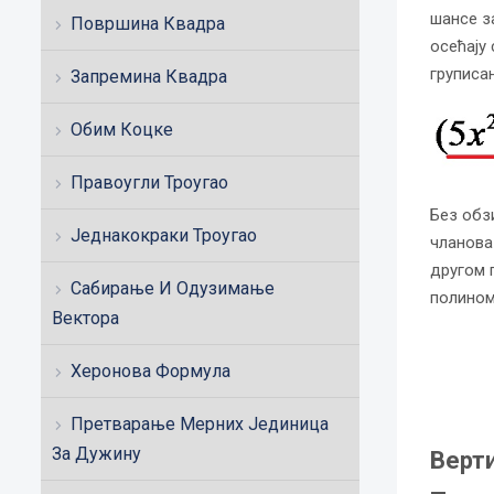
шансе з
Површина Квадра
осећају 
груписа
Запремина Квадра
Обим Коцке
Правоугли Троугао
Без обзи
Једнакокраки Троугао
чланова
другом 
Сабирање И Одузимање
полином
Вектора
Херонова Формула
Претварање Мерних Јединица
За Дужину
Верт