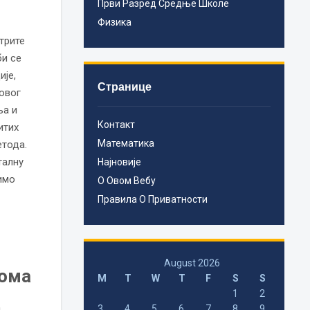
Први Разред Средње Школе
Физика
трите
би се
је,
Странице
овог
ња и
Контакт
итих
Математика
етода.
талну
Најновије
имо
О Овом Вебу
Правила О Приватности
August 2026
нома
M
T
W
T
F
S
S
1
2
а
3
4
5
6
7
8
9