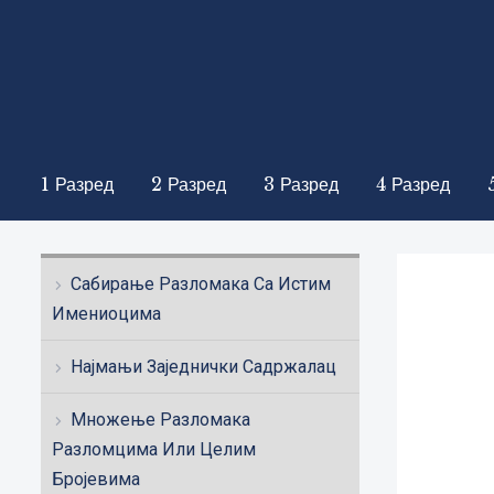
1 Разред
2 Разред
3 Разред
4 Разред
Сабирање Разломака Са Истим
Имениоцима
Најмањи Заједнички Садржалац
Множење Разломака
Разломцима Или Целим
Бројевима