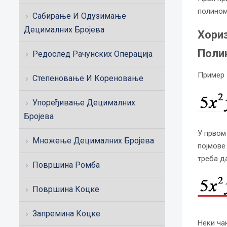
полином
Сабирање И Одузимање
Децималних Бројева
Хори
Поли
Редослед Рачунских Операција
Пример 
Степеновање И Кореновање
Упоређивање Децималних
Бројева
У првом
Множење Децималних Бројева
појмове
треба д
Површина Ромба
Површина Коцке
Запремина Коцке
Неки ча