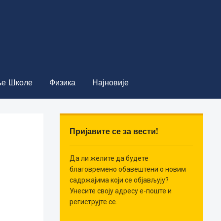
е Школе
Физика
Најновије
Пријавите се за вести!
Да ли желите да будете
благовремено обавештени о новим
садржајима који се објављују?
Унесите своју адресу е-поште и
региструјте се.