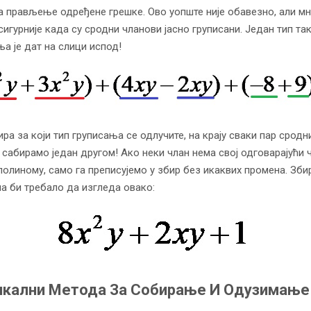
а прављење одређене грешке. Ово уопште није обавезно, али мн
сигурније када су сродни чланови јасно груписани. Један тип та
ња је дат на слици испод!
ра за који тип груписања се одлучите, на крају сваки пар сродн
 сабирамо један другом! Ако неки члан нема свој одговарајући 
полиному, само га преписујемо у збир без икаквих промена. Зби
а би требало да изгледа овако:
икални Метода За Собирање И Одузимање