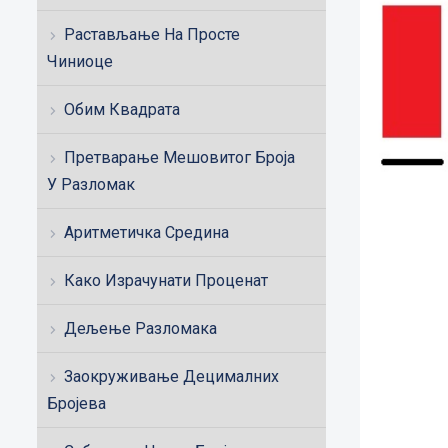
Растављање На Просте
Чиниоце
Обим Квадрата
Претварање Мешовитог Броја
У Разломак
Аритметичка Средина
Како Израчунати Проценат
Дељење Разломака
Заокруживање Децималних
Бројева