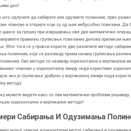
иви део!
о што одлучите да сабирате или одузмете полиноме, прво размо
ове чланове и откријте који су од њих међусобно повезани. Да 
 шансе за грешку при извршавању ове две математичке операци
 направити правилно груписање повезаних делова приликом њих
а. Због тога се у пракси користе две различите методе сабира
ња полинома, које се разликују према начину груписања различ
полинома. Ове методе се називају хоризонтална и вертикална м
пишемо чланове у хоризонталну линију онда користимо хоризон
 док ако је груписање урађено у вертикалној линији онда корист
лну методу.
вку можете видети како се ови математички проблеми решавају
њем хоризонталне и вертикалне методе!
мери Сабирања И Одузимања Поли
имер испод описује хоризонтални метод сабирања и одузимањ