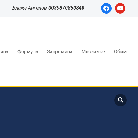
facebook
youtube
Блаже Ангелов
0039870850840
ина
Формула
Запремина
Множење
Обим