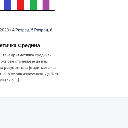
 2023
/
4 Разред
,
5 Разред
,
6
етичка Средина
 шта је аритметичка средина?
рха ове странице је да вам
да разумете шта је аритметичка
 како се она израчунава. Да бисте
умели о […]