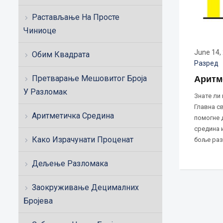
Растављање На Просте
Чиниоце
June 14,
Обим Квадрата
Разред
Претварање Мешовитог Броја
Аритм
У Разломак
Знате ли
Главна св
Аритметичка Средина
помогне 
средина и
Како Израчунати Проценат
боље раз
Дељење Разломака
Заокруживање Децималних
Бројева