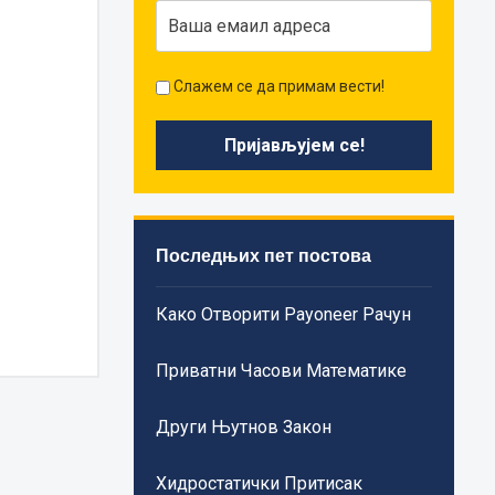
Слажем се да примам вести!
Последњих пет постова
Како Отворити Payoneer Рачун
Приватни Часови Математике
Други Њутнов Закон
Хидростатички Притисак