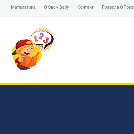
Математика
О Овом Вебу
Контакт
Правила О Прив