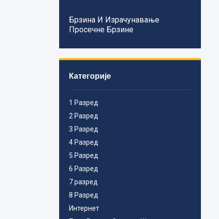
Брзина И Израчунавање
Просечне Брзине
Категорије
1 Разред
2 Разред
3 Разред
4 Разред
5 Разред
6 Разред
7 разред
8 Разред
Интернет