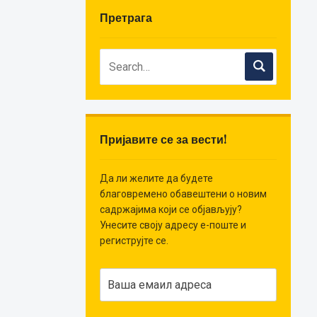
Претрага
Пријавите се за вести!
Да ли желите да будете
благовремено обавештени о новим
садржајима који се објављују?
Унесите своју адресу е-поште и
региструјте се.