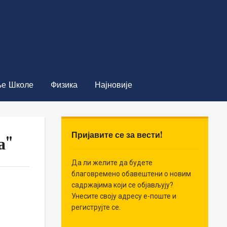
е Школе
Физика
Најновије
Пријавите се за вести!
а"
Да ли желите да будете
благовремено обавештени о новим
садржајима који се објављују?
Унесите своју адресу е-поште и
региструјте се.