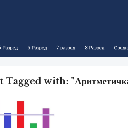
5 Разред
6 Разред
7 разред
8 Разред
Средњ
t Tagged with: "Аритметичк