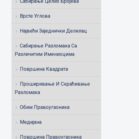
Сабирање Целих Бројева
Врсте Углова
Највећи Заједнички Делилац
Сабирање Разломака Са
Различитим Имениоцима
Површина Квадрата
Проширивање И Скраћивање
Разломака
Обим Правоугаоника
Медијана
Површина Правоугаоника