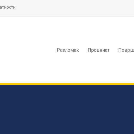
атности
Разломак
Проценат
Површ