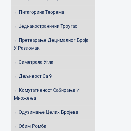
Питагорина Теорема
Једнакостранични Троугао
Претварање Децималног Броја
У Разломак
Симетрала Угла
Дељивост Са 9
Комутативност Сабирања И
Множења
Одузимање Целих Бројева
Обим Ромба