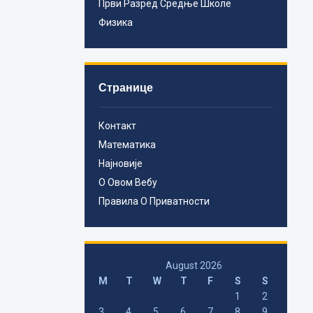
Први Разред Средње Школе
Физика
Странице
Контакт
Математика
Најновије
О Овом Вебу
Правила О Приватности
August 2026
M
T
W
T
F
S
S
1
2
3
4
5
6
7
8
9