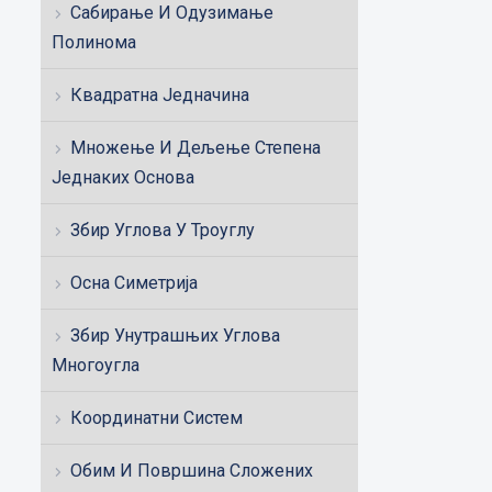
Сабирање И Одузимање
Полинома
Квадратна Једначина
Множење И Дељење Степена
Једнаких Основа
Збир Углова У Троуглу
Осна Симетрија
Збир Унутрашњих Углова
Многоугла
Координатни Систем
Обим И Површина Сложених