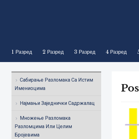
1 Разред
2 Разред
3 Разред
4 Разред
Сабирање Разломака Са Истим
Pos
Имениоцима
Најмањи Заједнички Садржалац
Множење Разломака
Разломцима Или Целим
Бројевима