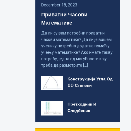
December 18, 2023
Приватни Часови
Математике
Да ли су вам потребни приватни
часови математике? Да ли је вашем
ученику потребна додатна помоћ у
учењу математике? Ако имате такву
потребу, једна од могућности коју
треба да размотрите […]
Конструкција Угла Од
60 Степени
Претходник И
Следбеник