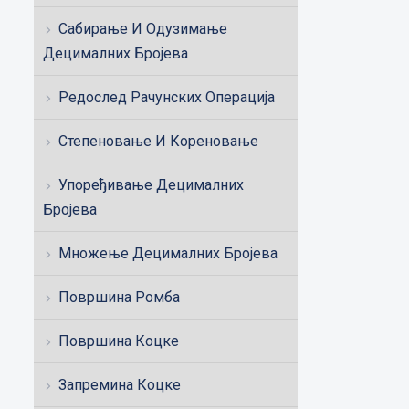
Сабирање И Одузимање
Децималних Бројева
Редослед Рачунских Операција
Степеновање И Кореновање
Упоређивање Децималних
Бројева
Множење Децималних Бројева
Површина Ромба
Површина Коцке
Запремина Коцке