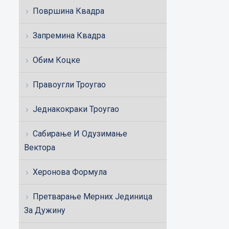
Површина Квадра
Запремина Квадра
Обим Коцке
Правоугли Троугао
Једнакокраки Троугао
Сабирање И Одузимање
Вектора
Херонова Формула
Претварање Мерних Јединица
За Дужину