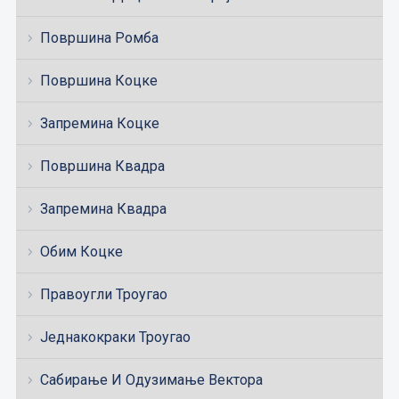
Површина Ромба
Површина Коцке
Запремина Коцке
Површина Квадра
Запремина Квадра
Обим Коцке
Правоугли Троугао
Једнакокраки Троугао
Сабирање И Одузимање Вектора