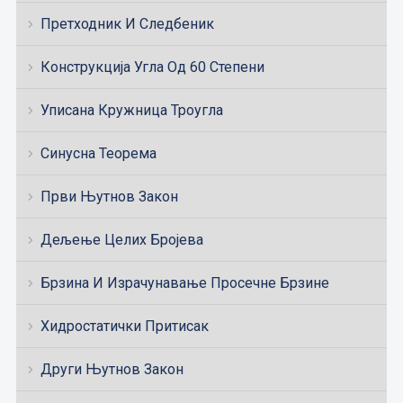
Претходник И Следбеник
Конструкција Угла Од 60 Степени
Уписана Кружница Троугла
Синусна Теорема
Први Њутнов Закон
Дељење Целих Бројева
Брзина И Израчунавање Просечне Брзине
Хидростатички Притисак
Други Њутнов Закон