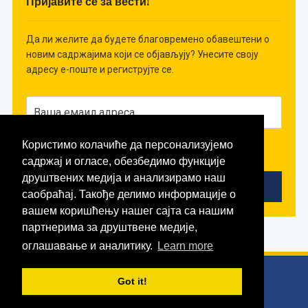
Пријавите се за вести!
Да ли желите да будете благовремено обавештени о
новим садржајима који се објављују? Унесите своју
адресу е-поште и региструјте се.
Користимо колачиће да персонализујемо
Слажем се да примам вести!
садржај и огласе, обезбедимо функције
друштвених медија и анализирамо наш
саобраћај. Такође делимо информације о
вашем коришћењу нашег сајта са нашим
партнерима за друштвене медије,
оглашавање и аналитику.
Learn more
Copyright © 2026 Математика
Got it!
WordPress Theme by
WPZOOM