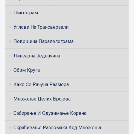
Пиктограм
Углови На Трансверзали
Површина Паралелограма
Линеарна Једначина
Обим Круга
Како Се Рачуна Размера
Множење Целих Бројева
Сабирање И Одузимање Корена
Скраћивање Разломака Код Множења