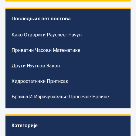
Последњих пет постова
Како Отворити Payoneer Рачун
Приватни Часови Математике
Други Њутнов Закон
Хидростатички Притисак
Брзина И Израчунавање Просечне Брзине
Категорије