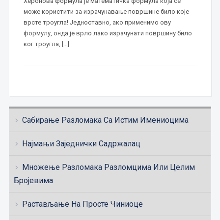
Херонова формула је математичка формула која се
може користити за израчунавање површине било које
врсте троугла! Једноставно, ако применимо ову
формулу, онда је врло лако израчунати површину било
ког троугла, […]
Сабирање Разломака Са Истим Имениоцима
Најмањи Заједнички Садржалац
Множење Разломака Разломцима Или Целим
Бројевима
Растављање На Просте Чиниоце