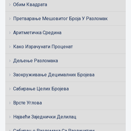
Обим Квадрата
Претварање Мешовитог Броја У Разломак
Аритметичка Средина
Како Израчунати Проценат
Дељење Разломака
Заокруживање Децималних Бројева
Сабирање Целих Бројева
Врсте Углова
Највећи Заједнички Делилац
Сабирање Разломака Са Различитим