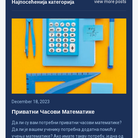
Најпосећенија категорија
view more posts
December 18, 2023
Приватни Часови Математике
Да ли су вам потребни приватни часови математике?
Да ли је вашем ученику потребна додатна помоћ у
учењу математике? Ако имате такву потребу, једна од