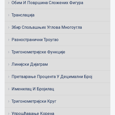
Обим И Површина Сложених Фигура
Транслација
Збир Спољашњих Углова Многоугла
Разностранични Троугао
Тригонометријске Функције
Линијски Дијаграм
Претварање Процента У Децимални Број
Именилац И Бројилац
Тригонометријски Круг
Упрошћавање Корена