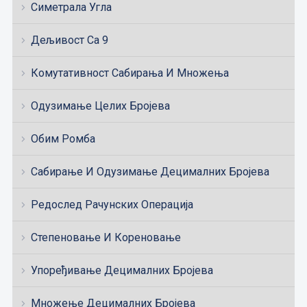
Симетрала Угла
Дељивост Са 9
Комутативност Сабирања И Множења
Одузимање Целих Бројева
Обим Ромба
Сабирање И Одузимање Децималних Бројева
Редослед Рачунских Операција
Степеновање И Кореновање
Упоређивање Децималних Бројева
Множење Децималних Бројева