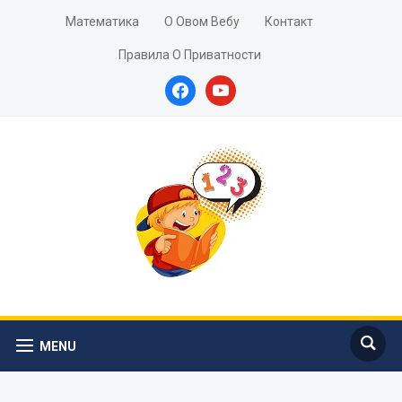
Математика
О Овом Вебу
Контакт
Правила О Приватности
facebook
youtube
MENU