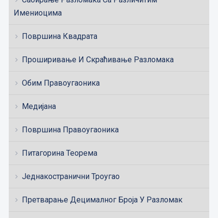
Имениоцима
Површина Квадрата
Проширивање И Скраћивање Разломака
Обим Правоугаоника
Медијана
Површина Правоугаоника
Питагорина Теорема
Једнакостранични Троугао
Претварање Децималног Броја У Разломак