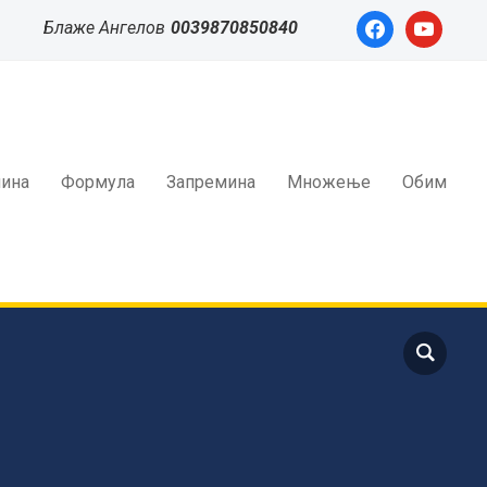
facebook
youtube
Блаже Ангелов
0039870850840
ина
Формула
Запремина
Множење
Обим