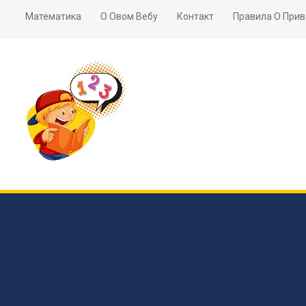
Математика
О Овом Вебу
Контакт
Правила О Прив