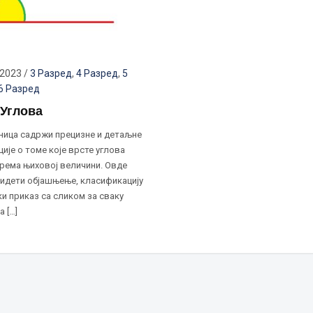
 2023
/
3 Разред
,
4 Разред
,
5
6 Разред
 Углова
ница садржи прецизне и детаљне
ије о томе које врсте углова
према њиховој величини. Овде
идети објашњење, класификацију
ки приказ са сликом за сваку
а […]