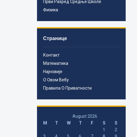
Први Разред Средње Школе
Физика
Странице
Контакт
Математика
Најновије
О Овом Вебу
Правила О Приватности
August 2026
M
T
W
T
F
S
S
1
2
3
4
5
6
7
8
9