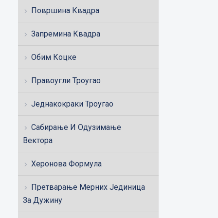
Површина Квадра
Запремина Квадра
Обим Коцке
Правоугли Троугао
Једнакокраки Троугао
Сабирање И Одузимање
Вектора
Херонова Формула
Претварање Мерних Јединица
За Дужину