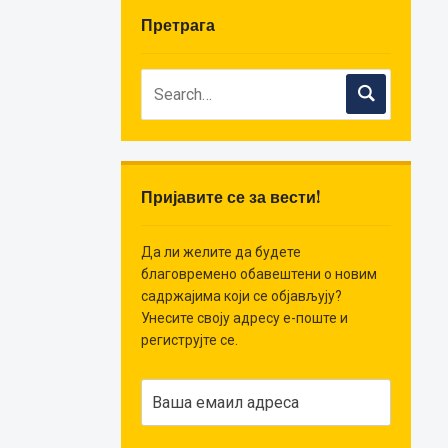
Претрага
Пријавите се за вести!
Да ли желите да будете
благовремено обавештени о новим
садржајима који се објављују?
Унесите своју адресу е-поште и
региструјте се.