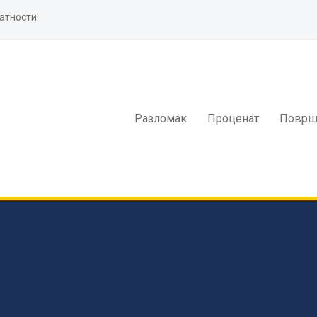
атности
Разломак
Проценат
Површ