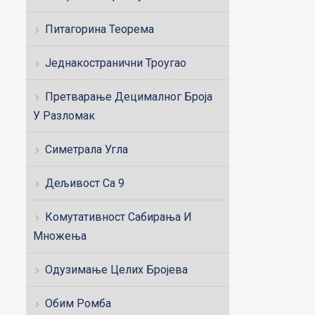
Питагорина Теорема
Једнакостранични Троугао
Претварање Децималног Броја
У Разломак
Симетрала Угла
Дељивост Са 9
Комутативност Сабирања И
Множења
Одузимање Целих Бројева
Обим Ромба