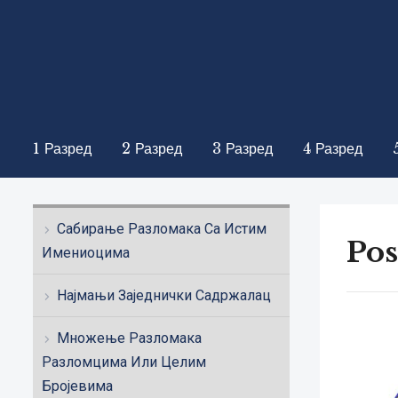
1 Разред
2 Разред
3 Разред
4 Разред
Сабирање Разломака Са Истим
Pos
Имениоцима
Најмањи Заједнички Садржалац
Множење Разломака
Разломцима Или Целим
Бројевима