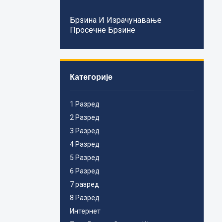
Брзина И Израчунавање
Просечне Брзине
Категорије
1 Разред
2 Разред
3 Разред
4 Разред
5 Разред
6 Разред
7 разред
8 Разред
Интернет