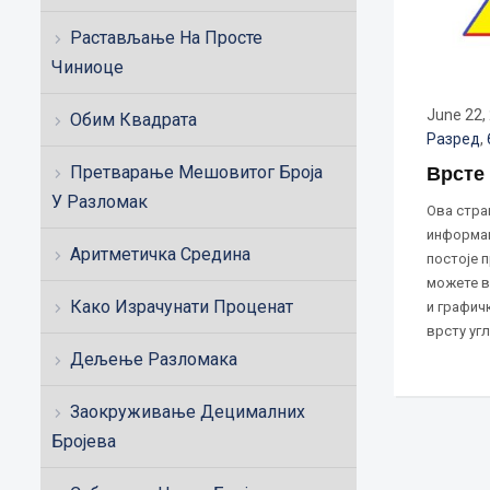
Растављање На Просте
Чиниоце
June 22,
Обим Квадрата
Разред
,
Претварање Мешовитог Броја
Врсте
У Разломак
Ова стра
информац
Аритметичка Средина
постоје 
можете в
Како Израчунати Проценат
и графич
врсту угл
Дељење Разломака
Заокруживање Децималних
Бројева