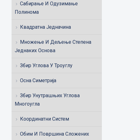
Сабирање И Одузимање
Полинома
Квадратна Једначина
Множење И Дељење Степена
Једнаких Основа
Збир Углова У Троуглу
Осна Симетрија
Збир Унутрашњих Углова
Многоугла
Координатни Систем
Обим И Површина Сложених