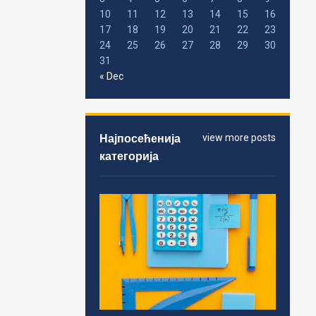
10
11
12
13
14
15
16
17
18
19
20
21
22
23
24
25
26
27
28
29
30
31
« Dec
Најпосећенија
view more posts
категорија