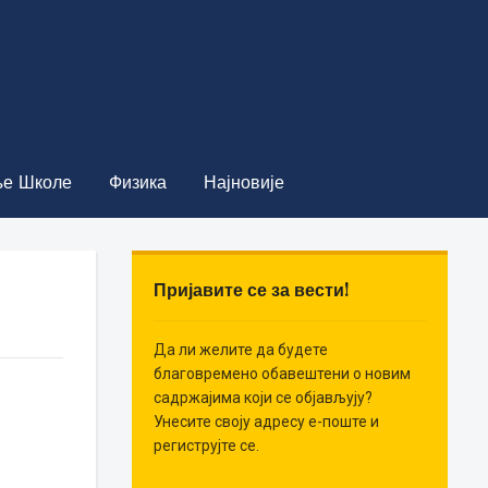
е Школе
Физика
Најновије
Пријавите се за вести!
Да ли желите да будете
благовремено обавештени о новим
садржајима који се објављују?
Унесите своју адресу е-поште и
региструјте се.