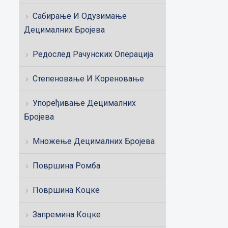
Сабирање И Одузимање
Децималних Бројева
Редослед Рачунских Операција
Степеновање И Кореновање
Упоређивање Децималних
Бројева
Множење Децималних Бројева
Површина Ромба
Површина Коцке
Запремина Коцке