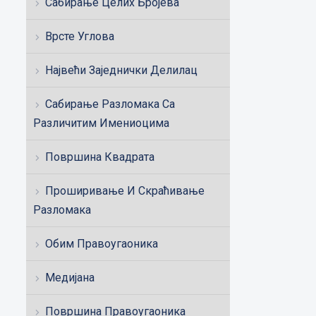
Сабирање Целих Бројева
Врсте Углова
Највећи Заједнички Делилац
Сабирање Разломака Са
Различитим Имениоцима
Површина Квадрата
Проширивање И Скраћивање
Разломака
Обим Правоугаоника
Медијана
Површина Правоугаоника