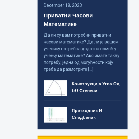
December 18, 2023
Приватни Часови
Математике
Да ли су вам потребни приватни
часови математике? Да ли је вашем
ученику потребна додатна помоћ у
учењу математике? Ако имате такву
потребу, једна од могућности коју
треба да размотрите […]
Конструкција Угла Од
60 Степени
Претходник И
Следбеник