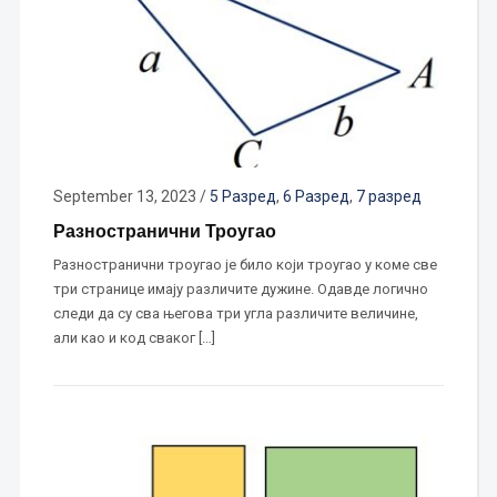
September 13, 2023
/
5 Разред
,
6 Разред
,
7 разред
Разностранични Троугао
Разностранични троугао је било који троугао у коме све
три странице имају различите дужине. Одавде логично
следи да су сва његова три угла различите величине,
али као и код сваког […]