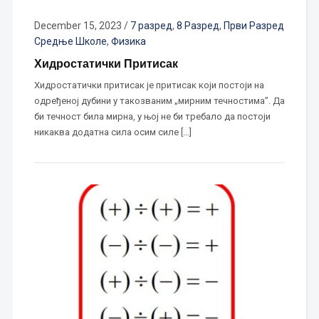
December 15, 2023
/
7 разред
,
8 Разред
,
Први Разред
Средње Школе
,
Физика
Хидростатички Притисак
Хидростатички притисак је притисак који постоји на
одређеној дубини у такозваним „мирним течностима”. Да
би течност била мирна, у њој не би требало да постоји
никаква додатна сила осим силе […]