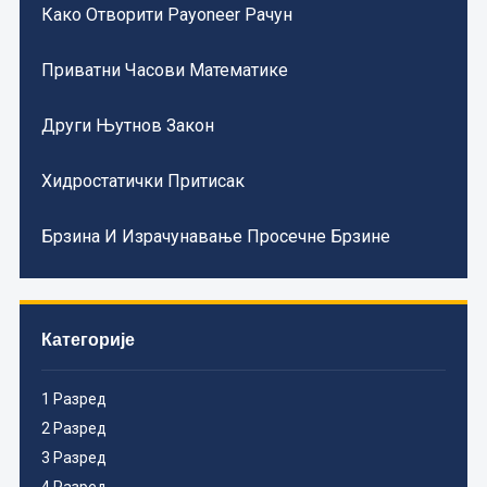
Како Отворити Payoneer Рачун
Приватни Часови Математике
Други Њутнов Закон
Хидростатички Притисак
Брзина И Израчунавање Просечне Брзине
Категорије
1 Разред
2 Разред
3 Разред