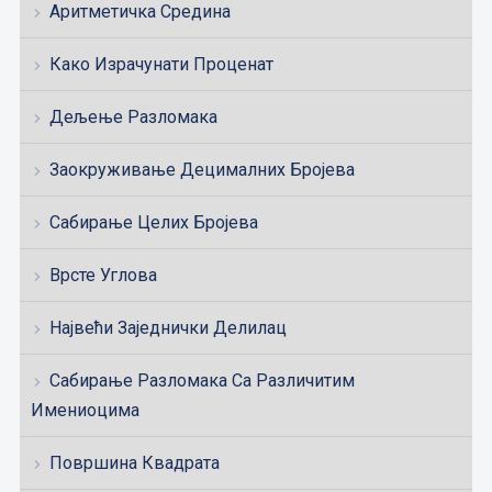
Аритметичка Средина
Како Израчунати Проценат
Дељење Разломака
Заокруживање Децималних Бројева
Сабирање Целих Бројева
Врсте Углова
Највећи Заједнички Делилац
Сабирање Разломака Са Различитим
Имениоцима
Површина Квадрата