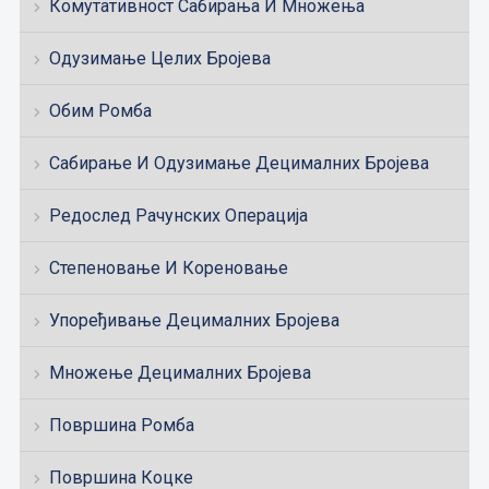
Комутативност Сабирања И Множења
Одузимање Целих Бројева
Обим Ромба
Сабирање И Одузимање Децималних Бројева
Редослед Рачунских Операција
Степеновање И Кореновање
Упоређивање Децималних Бројева
Множење Децималних Бројева
Површина Ромба
Површина Коцке