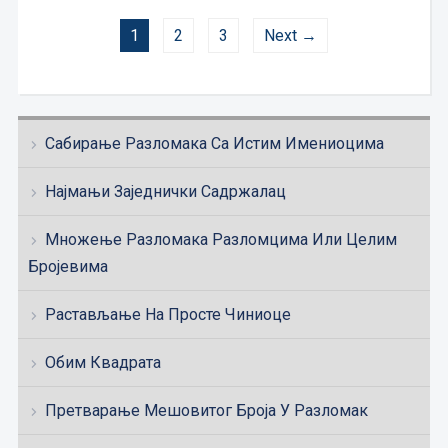
1
2
3
Next →
Сабирање Разломака Са Истим Имениоцима
Најмањи Заједнички Садржалац
Множење Разломака Разломцима Или Целим
Бројевима
Растављање На Просте Чиниоце
Обим Квадрата
Претварање Мешовитог Броја У Разломак