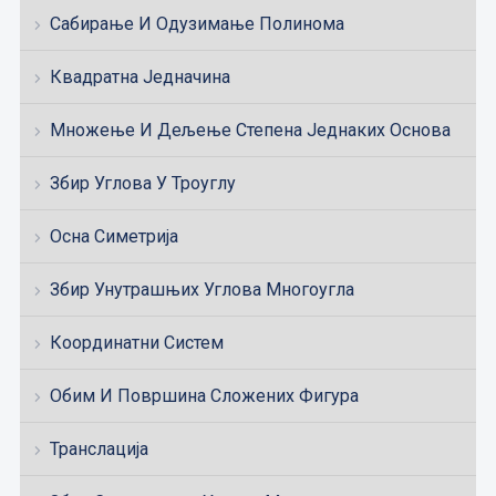
Сабирање И Одузимање Полинома
Квадратна Једначина
Множење И Дељење Степена Једнаких Основа
Збир Углова У Троуглу
Осна Симетрија
Збир Унутрашњих Углова Многоугла
Координатни Систем
Обим И Површина Сложених Фигура
Транслација