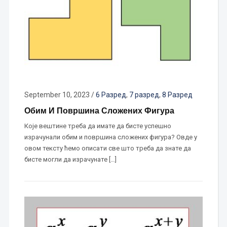
September 10, 2023
/
6 Разред
,
7 разред
,
8 Разред
Обим И Површина Сложених Фигура
Које вештине треба да имате да бисте успешно
израчунали обим и површина сложених фигура? Овде у
овом тексту ћемо описати све што треба да знате да
бисте могли да израчунате […]