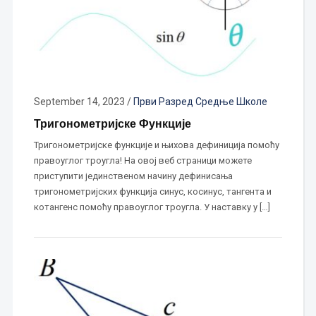
September 14, 2023
/
Први Разред Средње Школе
Тригонометријске Функције
Тригонометријске функције и њихова дефиниција помоћу
правоуглог троугла! На овој веб страници можете
приступити јединственом начину дефинисања
тригонометријских функција синус, косинус, тангента и
котангенс помоћу правоуглог троугла. У наставку у […]