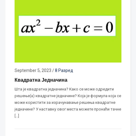
September 5, 2023
/
8 Разред
Квадратна Једначина
Шта је квадратна једначина? Како се може одредити
решење(а) квадратне једначине? Која је формула која се
може користити за израчунавање решења квадратне
једначине? У наставку овог места можете пронаћи тачне
[…]