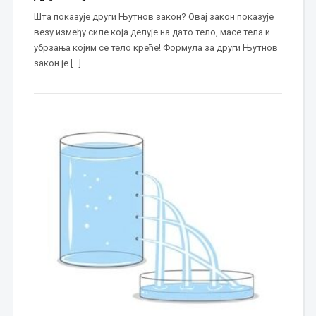
Шта показује други Њутнов закон? Овај закон показује
везу између силе која делује на дато тело, масе тела и
убрзања којим се тело креће! Формула за други Њутнов
закон је […]