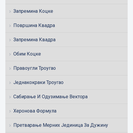
Запремина Коцке
Површина Квадра
Запремина Квадра
Обим Коцке
Правоугли Троугао
Једнакокраки Троугао
Сабирање И Одузимање Вектора
Херонова Формула
Претварање Мерних Јединица За Дужину