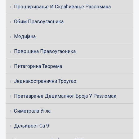
Проширивање И Скраћивање Разломака
Обим Правоугаоника
Медијана
Површина Правоугаоника
Питагорина Теорема
Једнакостранични Троугао
Претварање Децималног Броја У Разломак
Симетрала Угла
Дељивост Са 9