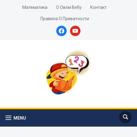
Математика
О Овом Вебу
Контакт
Правила О Приватности
facebook
youtube
MENU