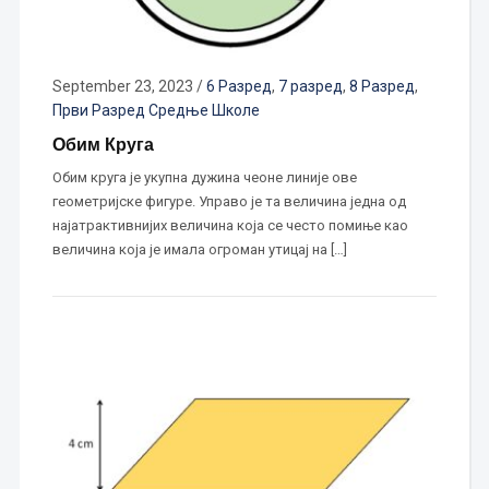
September 23, 2023
/
6 Разред
,
7 разред
,
8 Разред
,
Први Разред Средње Школе
Обим Круга
Обим круга је укупна дужина чеоне линије ове
геометријске фигуре. Управо је та величина једна од
најатрактивнијих величина која се често помиње као
величина која је имала огроман утицај на […]