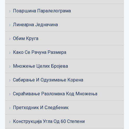
Површина Паралелограма
Линеарна Једначина
Обим Круга
Како Се Рачуна Размера
Множење Целих Бројева
Сабирање И Одузимање Корена
Скраћивање Разломака Код Множења
Претходник И Следбеник
Конструкција Угла Од 60 Степени