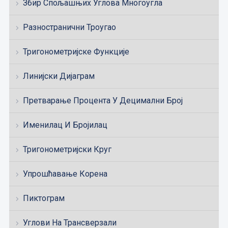
Збир Спољашњих Углова Многоугла
Разностранични Троугао
Тригонометријске Функције
Линијски Дијаграм
Претварање Процента У Децимални Број
Именилац И Бројилац
Тригонометријски Круг
Упрошћавање Корена
Пиктограм
Углови На Трансверзали