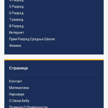
4 Разред
5 Разред
6 Разред
7 разред
8 Разред
Интернет
Први Разред Средње Школе
Физика
Странице
Контакт
Математика
Најновије
О Овом Вебу
Правила О Приватности