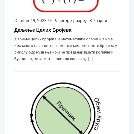
October 19, 2023
/
6 Разред
,
7 разред
,
8 Разред
Дељење Целих Бројева
Дељење целих бројева је математичка операција која
има много сличности са множењем ове врсте бројева у
смислу одређивања који ће предзнак имати количник.
Буквално, важе иста правила као и код […]