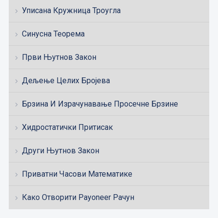
Уписана Кружница Троугла
Синусна Теорема
Први Њутнов Закон
Дељење Целих Бројева
Брзина И Израчунавање Просечне Брзине
Хидростатички Притисак
Други Њутнов Закон
Приватни Часови Математике
Како Отворити Payoneer Рачун