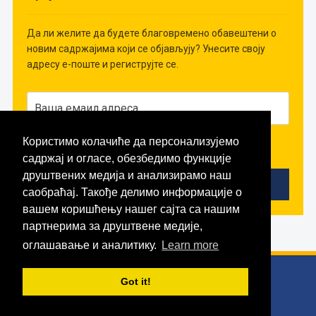
Да ли желите да будете благовремено обавештени о
новим садржајима који се објављују? Унесите своју
адресу е-поште и региструјте се.
Користимо колачиће да персонализујемо
Слажем се да примам вести!
садржај и огласе, обезбедимо функције
друштвених медија и анализирамо наш
саобраћај. Такође делимо информације о
вашем коришћењу нашег сајта са нашим
партнерима за друштвене медије,
оглашавање и аналитику.
Learn more
Copyright © 2026 Математика
Got it!
WordPress Theme by
WPZOOM