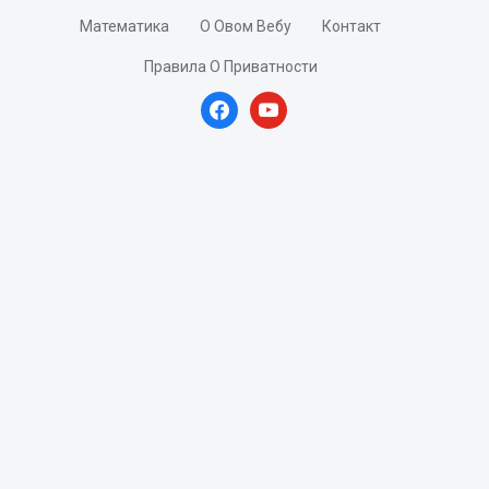
Математика
О Овом Вебу
Контакт
Правила О Приватности
facebook
youtube