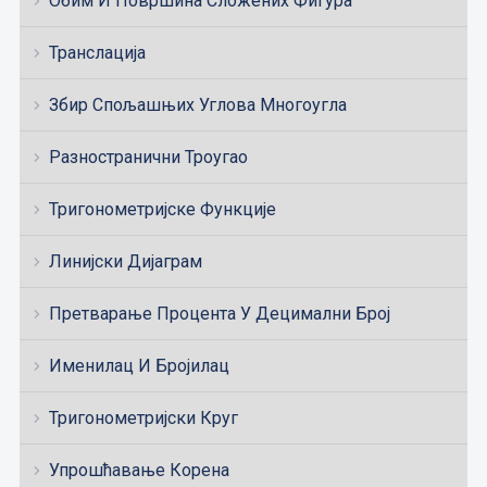
Обим И Површина Сложених Фигура
Транслација
Збир Спољашњих Углова Многоугла
Разностранични Троугао
Тригонометријске Функције
Линијски Дијаграм
Претварање Процента У Децимални Број
Именилац И Бројилац
Тригонометријски Круг
Упрошћавање Корена