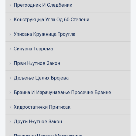
Претходник И Следбеник
Конструкција Угла Од 60 Степени
Уписана Кружница Троугла
Синусна Теорема
Први Њутнов Закон
Дељење Целих Бројева
Брзина И Израчунавање Просечне Брзине
Хидростатички Притисак
Други Њутнов Закон