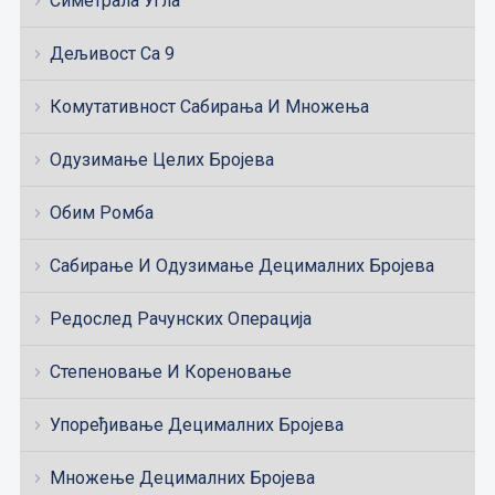
Симетрала Угла
Дељивост Са 9
Комутативност Сабирања И Множења
Одузимање Целих Бројева
Обим Ромба
Сабирање И Одузимање Децималних Бројева
Редослед Рачунских Операција
Степеновање И Кореновање
Упоређивање Децималних Бројева
Множење Децималних Бројева