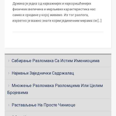
Дужина је једна од најважнијих и најкоришћенијих
физичких величина и мерљивих карактеристика нас
самих и средине у којој живимо. Из тог разлога,
изузетно је важно знати којим јединичним мерама се […]
Сабирање Разломака Са Истим Имениоцима
Најмањи Заједнички Садржалац
Множење Разломака Разломцима Или Целим
Бројевима
Растављање На Просте Чиниоце