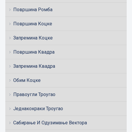
Површина Ромба
Површина Коцке
Запремина Коцке
Површина Квадра
Запремина Квадра
Обим Коцке
Правоугли Троугао
Једнакокраки Троугао
Сабирање И Одузимање Вектора