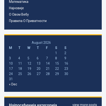
Математика
Најновије
О Овом Вебу
Правила О Приватности
August 2026
M
T
W
T
F
S
S
1
2
3
4
5
6
7
8
9
10
11
12
13
14
15
16
17
18
19
20
21
22
23
24
25
26
27
28
29
30
31
« Dec
Најпосећенија категорија
view more posts