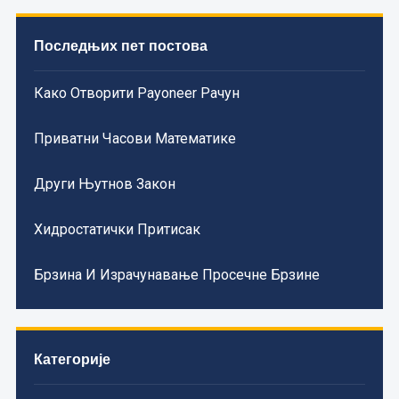
Последњих пет постова
Како Отворити Payoneer Рачун
Приватни Часови Математике
Други Њутнов Закон
Хидростатички Притисак
Брзина И Израчунавање Просечне Брзине
Категорије