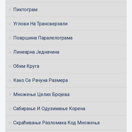
Пиктограм
Углови На Трансверзали
Површина Паралелограма
Линеарна Једначина
Обим Круга
Како Се Рачуна Размера
Множење Целих Бројева
Сабирање И Одузимање Корена
Скраћивање Разломака Код Множења