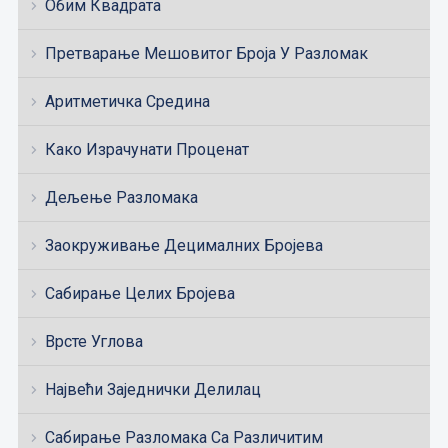
Обим Квадрата
Претварање Мешовитог Броја У Разломак
Аритметичка Средина
Како Израчунати Проценат
Дељење Разломака
Заокруживање Децималних Бројева
Сабирање Целих Бројева
Врсте Углова
Највећи Заједнички Делилац
Сабирање Разломака Са Различитим