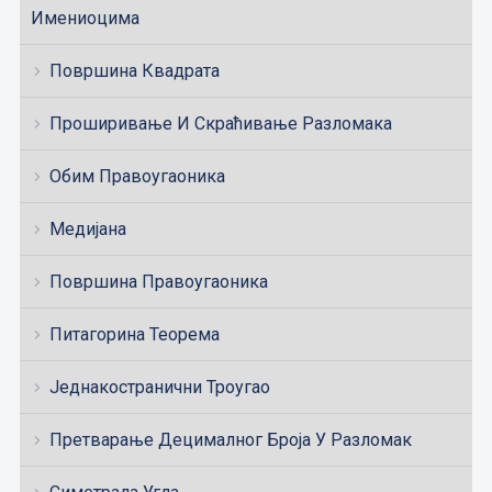
Имениоцима
Површина Квадрата
Проширивање И Скраћивање Разломака
Обим Правоугаоника
Медијана
Површина Правоугаоника
Питагорина Теорема
Једнакостранични Троугао
Претварање Децималног Броја У Разломак