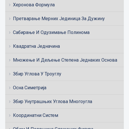
Херонова Формула
Претварање Мерних Јединица За Дужину
Сабирање И Одузимање Полинома
Квадратна Једначина
Множење И Дељење Степена Једнаких Основа
Збир Углова У Троуглу
Осна Симетрија
Збир Унутрашњих Углова Многоугла
Координатни Систем